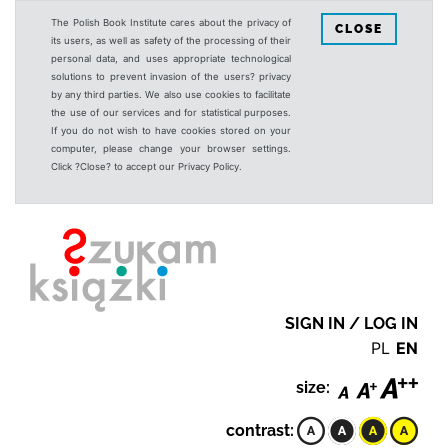
The Polish Book Institute cares about the privacy of
CLOSE
its users, as well as safety of the processing of their
personal data, and uses appropriate technological
solutions to prevent invasion of the users? privacy
by any third parties. We also use cookies to facilitate
the use of our services and for statistical purposes.
If you do not wish to have cookies stored on your
computer, please change your browser settings.
Click ?Close? to accept our Privacy Policy.
SIGN IN / LOG IN
PL
EN
size:
contrast: