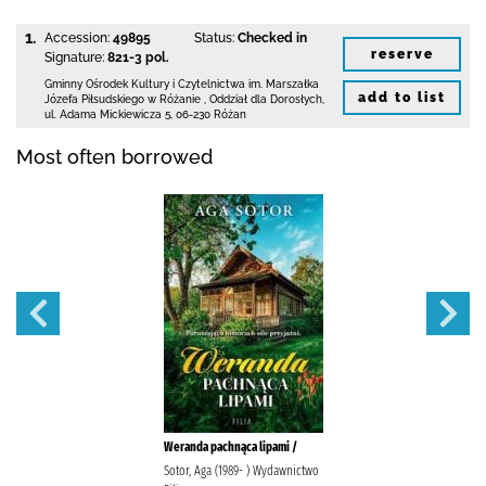
1.
Accession:
49895
Status:
Checked in
reserve
Signature:
821-3 pol.
Gminny Ośrodek Kultury i Czytelnictwa
im. Marszałka
add to list
Józefa Piłsudskiego w Różanie
,
Oddział dla Dorosłych,
ul. Adama Mickiewicza 5
,
06-230 Różan
Most often borrowed
Weranda pachnąca lipami /
Sotor, Aga (1989- ) Wydawnictwo