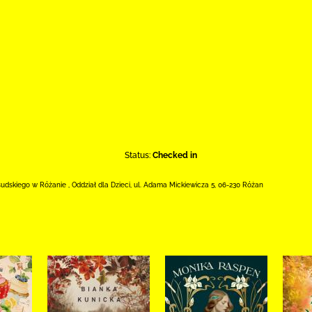
Status:
Checked in
łsudskiego w Różanie
,
Oddział dla Dzieci,
ul. Adama Mickiewicza 5
,
06-230 Różan