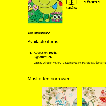
1 from 1
More information
Available items
1.
Accession:
10761
Signature:
I/N
Gminny Ośrodek Kultury i Czytelnictwa
im. Marszałka Józefa Pi
Most often borrowed