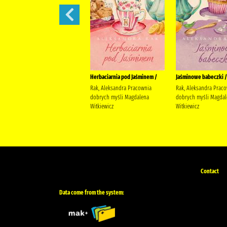
W żłobku /
Herbaciarnia pod Jaśminem /
Jaśminowe babeczki /
Davies, Benji Wydawnictwo
Rak, Aleksandra Pracownia
Rak, Aleksandra Prac
Wilga Davies, Benji
dobrych myśli Magdalena
dobrych myśli Magdal
Witkiewicz
Witkiewicz
Contact
Data come from the system: