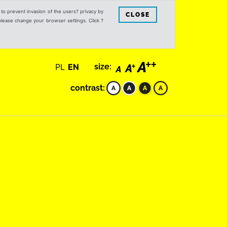
s to prevent invasion of the users? privacy by
CLOSE
 please change your browser settings. Click ?
PL
EN
size:
contrast: