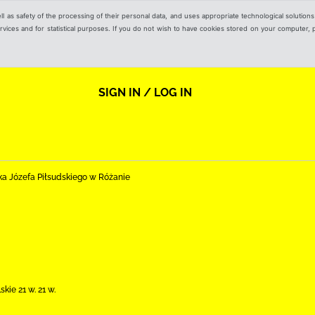
ell as safety of the processing of their personal data, and uses appropriate technological solution
 services and for statistical purposes. If you do not wish to have cookies stored on your computer,
SIGN IN / LOG IN
ka Józefa Piłsudskiego w Różanie
kie 21 w. 21 w.