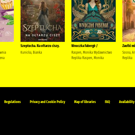
Szeptucha. Na ołtarzu ciszy.
Wnuczka Fabergé /
Zaułki mi
ownia
Kunicka, Bianka
Raspen, Monika Wydawnictwo
Sosna, A
ena
Replika Raspen, Monika
Replika
Regulations
Privacy and Cookie Policy
Map of libraries
FAQ
Availability