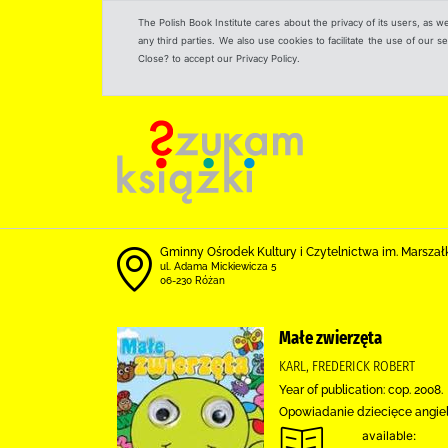
The Polish Book Institute cares about the privacy of its users, as w
any third parties. We also use cookies to facilitate the use of our
Close? to accept our Privacy Policy.
Gminny Ośrodek Kultury i Czytelnictwa im. Marszał
ul. Adama Mickiewicza 5
06-230 Różan
Małe zwierzęta
KARL, FREDERICK ROBERT
Year of publication: cop. 2008.
Opowiadanie dziecięce angiels
available: