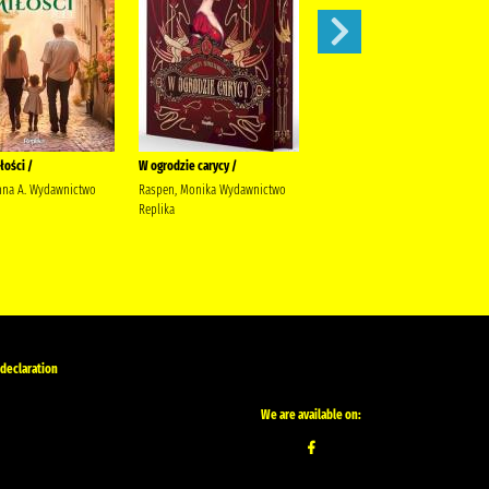
łości /
W ogrodzie carycy /
Zaleca się kota /
nna A. Wydawnictwo
Raspen, Monika Wydawnictwo
Ishida, Sho Latoś, Dariusz
Replika
Wydawnictwo Marginesy
 declaration
We are available on: