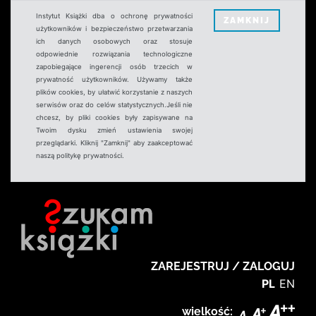
Instytut Książki dba o ochronę prywatności
ZAMKNIJ
użytkowników i bezpieczeństwo przetwarzania
ich danych osobowych oraz stosuje
odpowiednie rozwiązania technologiczne
zapobiegające ingerencji osób trzecich w
prywatność użytkowników. Używamy także
plików cookies, by ułatwić korzystanie z naszych
serwisów oraz do celów statystycznych.Jeśli nie
chcesz, by pliki cookies były zapisywane na
Twoim dysku zmień ustawienia swojej
przeglądarki. Kliknij "Zamknij" aby zaakceptować
naszą politykę prywatności.
ZAREJESTRUJ / ZALOGUJ
PL
EN
wielkość: