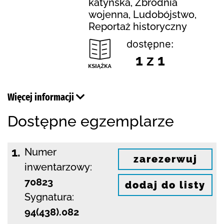
katyńska, Zbrodnia
wojenna, Ludobójstwo,
Reportaż historyczny
dostępne:
1 z 1
Więcej informacji
Dostępne egzemplarze
1.
Numer
zarezerwuj
inwentarzowy:
70823
dodaj do listy
Sygnatura:
94(438).082