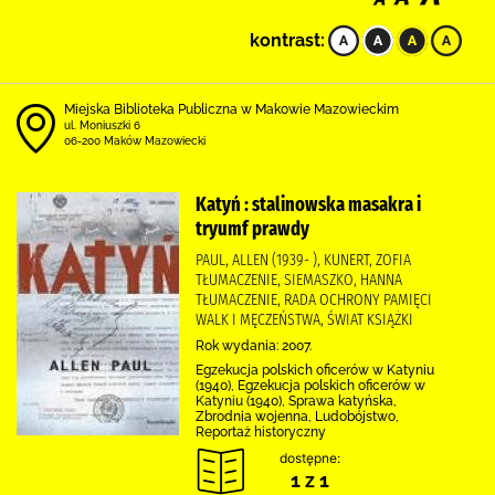
kontrast:
Miejska Biblioteka Publiczna w Makowie Mazowieckim
ul. Moniuszki 6
06-200 Maków Mazowiecki
Katyń : stalinowska masakra i
tryumf prawdy
PAUL, ALLEN (1939- ), KUNERT, ZOFIA
TŁUMACZENIE, SIEMASZKO, HANNA
TŁUMACZENIE, RADA OCHRONY PAMIĘCI
WALK I MĘCZEŃSTWA, ŚWIAT KSIĄŻKI
Rok wydania: 2007.
Egzekucja polskich oficerów w Katyniu
(1940), Egzekucja polskich oficerów w
Katyniu (1940), Sprawa katyńska,
Zbrodnia wojenna, Ludobójstwo,
Reportaż historyczny
dostępne:
1 z 1