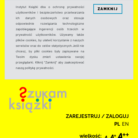
Instytut Książki dba o ochronę prywatności
ZAMKNIJ
użytkowników i bezpieczeństwo przetwarzania
ich danych osobowych oraz stosuje
odpowiednie rozwiązania technologiczne
zapobiegające ingerencji osób trzecich w
prywatność użytkowników. Używamy także
plików cookies, by ułatwić korzystanie z naszych
serwisów oraz do celów statystycznych.Jeśli nie
chcesz, by pliki cookies były zapisywane na
Twoim dysku zmień ustawienia swojej
przeglądarki. Kliknij "Zamknij" aby zaakceptować
naszą politykę prywatności.
ZAREJESTRUJ / ZALOGUJ
PL
EN
wielkość: