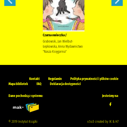
Czarna owieczka /
Grabowski, Jan Wielbut-
Łepkowska, Anna Wydawnictwo
"Nasza Księgarnia"
Kontakt
Regulamin
Polityka prywatności i plików cookie
Mapa bibliotek
FAQ
Deklaracja dostępności
Dane pochodzą z systemu:
Jesteśmy na:
© 2019 Instytut Książki
v.1.4.0 created by IK & H7