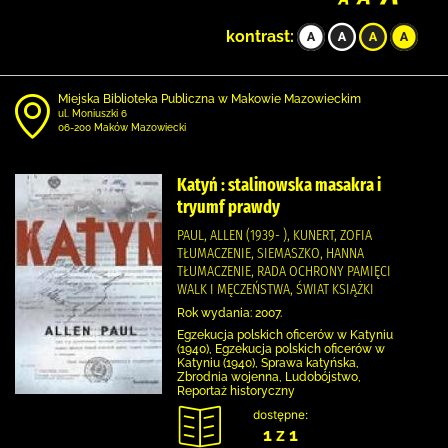
kontrast:
Miejska Biblioteka Publiczna w Makowie Mazowieckim
ul. Moniuszki 6
06-200 Maków Mazowiecki
Katyń : stalinowska masakra i
tryumf prawdy
PAUL, ALLEN (1939- ), KUNERT, ZOFIA
TŁUMACZENIE, SIEMASZKO, HANNA
TŁUMACZENIE, RADA OCHRONY PAMIĘCI
WALK I MĘCZEŃSTWA, ŚWIAT KSIĄŻKI
Rok wydania: 2007.
Egzekucja polskich oficerów w Katyniu
(1940), Egzekucja polskich oficerów w
Katyniu (1940), Sprawa katyńska,
Zbrodnia wojenna, Ludobójstwo,
Reportaż historyczny
dostępne:
1 z 1