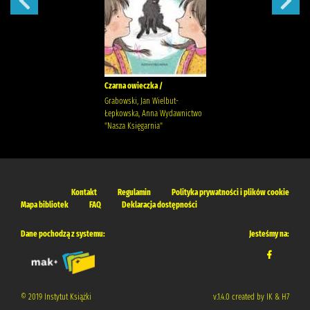
Czarna owieczka /
Grabowski, Jan Wielbut-
Łepkowska, Anna Wydawnictwo
"Nasza Księgarnia"
Kontakt
Regulamin
Polityka prywatności i plików cookie
Mapa bibliotek
FAQ
Deklaracja dostępności
Dane pochodzą z systemu:
Jesteśmy na:
© 2019 Instytut Książki
v.1.4.0 created by IK & H7