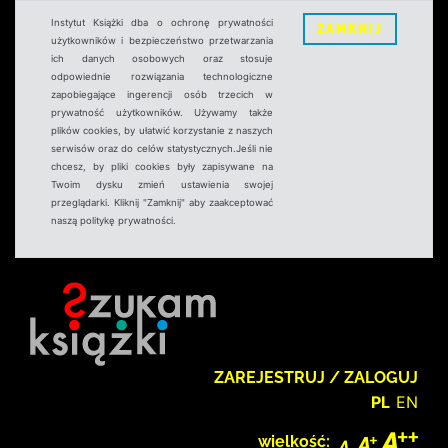
Instytut Książki dba o ochronę prywatności
ZAMKNIJ
użytkowników i bezpieczeństwo przetwarzania
ich danych osobowych oraz stosuje
odpowiednie rozwiązania technologiczne
zapobiegające ingerencji osób trzecich w
prywatność użytkowników. Używamy także
plików cookies, by ułatwić korzystanie z naszych
serwisów oraz do celów statystycznych.Jeśli nie
chcesz, by pliki cookies były zapisywane na
Twoim dysku zmień ustawienia swojej
przeglądarki. Kliknij "Zamknij" aby zaakceptować
naszą politykę prywatności.
ZAREJESTRUJ / ZALOGUJ
PL
EN
wielkość: