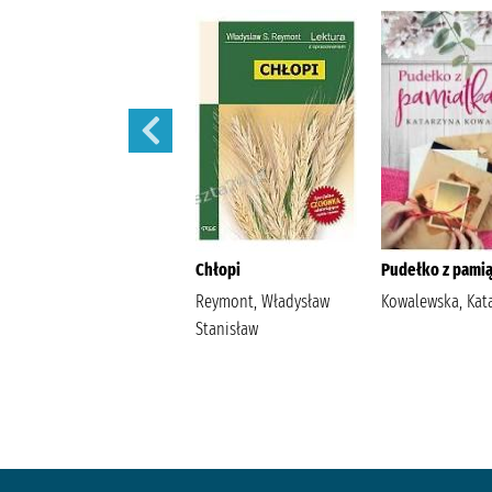
Szantaż /
Chłopi
Pudełko z pamią
Michalak, Katarzyna
Reymont, Władysław
Kowalewska, Kat
Stanisław