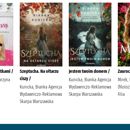
tkami /
Szeptucha. Na ołtarzu
Jestem twoim domem /
Zauroc
ciszy /
arzyna
Kunicka, Bianka Agencja
Mirek, 
Kunicka, Bianka Agencja
Wydawniczo-Reklamowa
(filol
Wydawniczo-Reklamowa
Skarpa Warszawska
Filia
Skarpa Warszawska