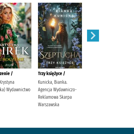
zenie /
Trzy księżyce /
Zaręczyny /
Krystyna
Kunicka, Bianka.
Mirek, Krystyna
ożka) Wydawnictwo
Agencja Wydawniczo-
Reklamowa Skarpa
Warszawska