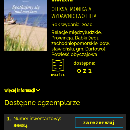
OLEKSA, MONIKA A.,
WYDAWNICTWO FILIA
Rok wydania: 2020.
Relacje międzyludzkie,
Prowincja, Dąbki (woj.
zachodniopomorskie, pow.
sławieński, gm. Darłowo),
Powieść obyczajowa
dostępne:
0 z 1
Więcej informacji
Dostępne egzemplarze
1.
Numer inwentarzowy:
zarezerwuj
86684