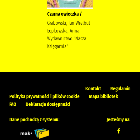
Czarna owieczka /
Grabowski, Jan Wielbut-
Łepkowska, Anna
Wydawnictwo "Nasza
Księgarnia"
Kontakt
Regulamin
Polityka prywatności i plików cookie
Mapa bibliotek
FAQ
Deklaracja dostępności
Dane pochodzą z systemu:
Jesteśmy na: