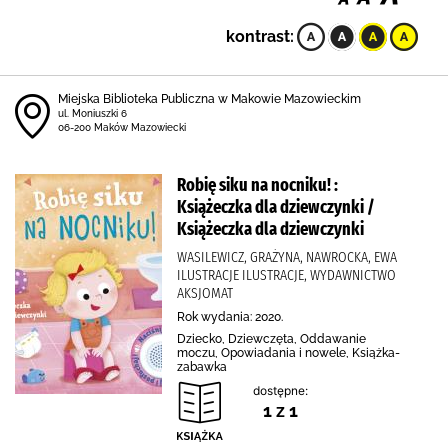
kontrast:
Miejska Biblioteka Publiczna w Makowie Mazowieckim
ul. Moniuszki 6
06-200 Maków Mazowiecki
Robię siku na nocniku! :
Książeczka dla dziewczynki /
Książeczka dla dziewczynki
WASILEWICZ, GRAŻYNA, NAWROCKA, EWA
ILUSTRACJE ILUSTRACJE, WYDAWNICTWO
AKSJOMAT
Rok wydania: 2020.
Dziecko, Dziewczęta, Oddawanie
moczu, Opowiadania i nowele, Książka-
zabawka
dostępne:
1 z 1