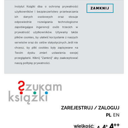
Instytut Książki dba o ochronę prywatności
ZAMKNIJ
użytkowników i bezpieczeństwo przetwarzania
ich danych osobowych oraz stosuje
odpowiednie rozwiązania technologiczne
zapobiegające ingerencji osób trzecich w
prywatność użytkowników. Używamy także
plików cookies, by ułatwić korzystanie z naszych
serwisów oraz do celów statystycznych.Jeśli nie
chcesz, by pliki cookies były zapisywane na
Twoim dysku zmień ustawienia swojej
przeglądarki. Kliknij "Zamknij" aby zaakceptować
naszą politykę prywatności.
ZAREJESTRUJ / ZALOGUJ
PL
EN
wielkość: