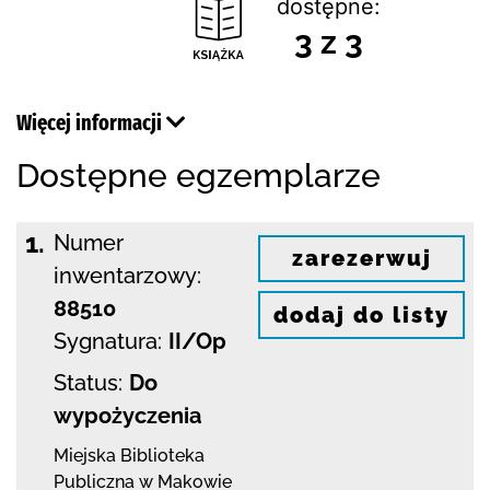
dostępne:
3 z 3
Więcej informacji
Dostępne egzemplarze
1.
Numer
zarezerwuj
inwentarzowy:
88510
dodaj do listy
Sygnatura:
II/Op
Status:
Do
wypożyczenia
Miejska Biblioteka
Publiczna w Makowie