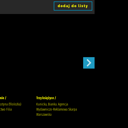
dodaj do listy
nie /
Trzy księżyce /
Zaręczyny /
ystyna (filolożka)
Kunicka, Bianka. Agencja
Mirek, Krystyna
two Filia
Wydawniczo-Reklamowa Skarpa
Warszawska