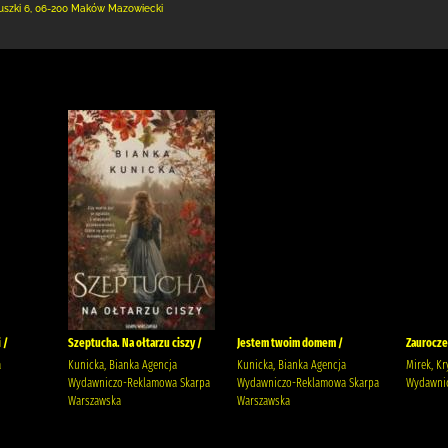
uszki 6
,
06-200 Maków Mazowiecki
 /
Szeptucha. Na ołtarzu ciszy /
Jestem twoim domem /
Zaurocze
a
Kunicka, Bianka Agencja
Kunicka, Bianka Agencja
Mirek, Kr
Wydawniczo-Reklamowa Skarpa
Wydawniczo-Reklamowa Skarpa
Wydawnic
Warszawska
Warszawska