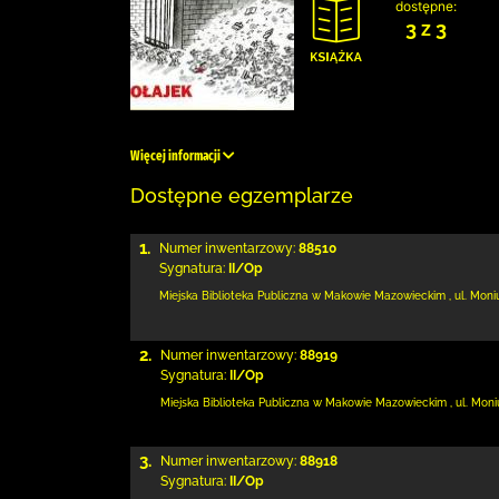
dostępne:
3 z 3
Więcej informacji
Dostępne egzemplarze
1.
Numer inwentarzowy:
88510
Sygnatura:
II/Op
Miejska Biblioteka Publiczna w Makowie Mazowieckim
,
ul. Moni
2.
Numer inwentarzowy:
88919
Sygnatura:
II/Op
Miejska Biblioteka Publiczna w Makowie Mazowieckim
,
ul. Moni
3.
Numer inwentarzowy:
88918
Sygnatura:
II/Op