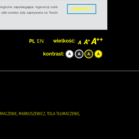
logiczne zapobiegające ingerencji osób
ZAMKNIJ
 pliki cookies były zapisywane na Twoim
PL
EN
wielkość:
kontrast:
TŁUMACZENIE, MARKUSZEWICZ, TOLA TŁUMACZENIE,