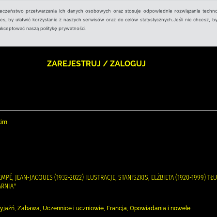
ieczeństwo przetwarzania ich danych osobowych oraz stosuje odpowiednie rozwiązania techno
, by ułatwić korzystanie z naszych serwisów oraz do celów statystycznych.Jeśli nie chcesz, by
aakceptować naszą politykę prywatności.
ZAREJESTRUJ / ZALOGUJ
kim
SEMPÉ, JEAN-JACQUES (1932-2022) ILUSTRACJE, STANISZKIS, ELŻBIETA (1920-1999) 
RNIA"
Przyjaźń, Zabawa, Uczennice i uczniowie, Francja, Opowiadania i nowele