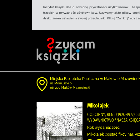
Instytut Książki dba o ochronę prywatności użytkowników i bezp
trzecich w prywatność użytkowników. Używamy także plików cookies
dysku zmień ustawienia swojej przeglądarki. Kliknij "Zamknij" aby z
Miejska Biblioteka Publiczna w Makowie Mazowiec
ul. Moniuszki 6
06-200 Maków Mazowiecki
Mikołajek
GOSCINNY, RENÉ (1926-1977), 
WYDAWNICTWO "NASZA KSIĘGA
Rok wydania: 2010.
Mikołajek (postać fikcyjna), 