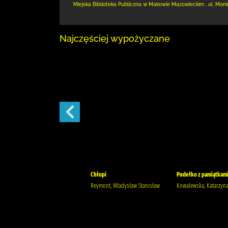
Miejska Biblioteka Publiczna w Makowie Mazowieckim
,
ul. Moni
Najczęściej wypożyczane
Szantaż /
Chłopi
Pudełko z pamiątkami
Michalak, Katarzyna
Reymont, Władysław Stanisław
Kowalewska, Katarzyn