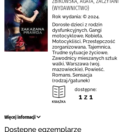
ŻBIKOWSKA, AGATA, ZACZYTANI
(WYDAWNICTWO)
Rok wydania: © 2024.
Dorosłe dzieci z rodzin
dysfunkcyjnych, Gangi
motocyklowe, Kobieta,
Motocykliści, Przestępczość
zorganizowana, Tajemnica,
Trudne sytuacje życiowe,
Zawodnicy mieszanych sztuk
walki, Warszawa (woj.
mazowieckie), Powieść,
Romans, Sensacja
(rodzaj/gatunek)
dostępne:
1 z 1
Więcej informacji
Dostępne egzemplarze