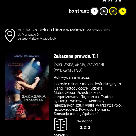
kontrast:
Miejska Biblioteka Publiczna w Makowie Mazowieckim
ul. Moniuszki 6
06-200 Maków Mazowiecki
Zakazana prawda. T. 1
ŻBIKOWSKA, AGATA, ZACZYTANI
(WYDAWNICTWO)
Rok wydania: © 2024.
Dorosłe dzieci z rodzin dysfunkcyjnych,
Gangi motocyklowe, Kobieta,
Motocykliści, Przestępczość
zorganizowana, Tajemnica, Trudne
sytuacje życiowe, Zawodnicy
mieszanych sztuk walki, Warszawa (woj.
mazowieckie), Powieść, Romans,
Sensacja (rodzaj/gatunek)
dostępne:
1 z 1