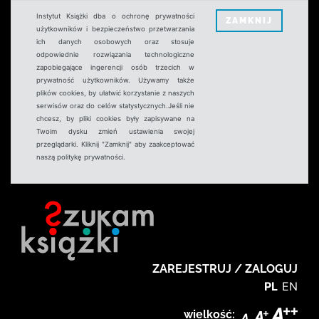
Instytut Książki dba o ochronę prywatności
ZAMKNIJ
użytkowników i bezpieczeństwo przetwarzania
ich danych osobowych oraz stosuje
odpowiednie rozwiązania technologiczne
zapobiegające ingerencji osób trzecich w
prywatność użytkowników. Używamy także
plików cookies, by ułatwić korzystanie z naszych
serwisów oraz do celów statystycznych.Jeśli nie
chcesz, by pliki cookies były zapisywane na
Twoim dysku zmień ustawienia swojej
przeglądarki. Kliknij "Zamknij" aby zaakceptować
naszą politykę prywatności.
ZAREJESTRUJ / ZALOGUJ
PL
EN
wielkość: