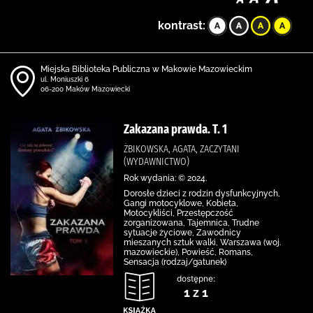
kontrast:
Miejska Biblioteka Publiczna w Makowie Mazowieckim
ul. Moniuszki 6
06-200 Maków Mazowiecki
Zakazana prawda. T. 1
ŻBIKOWSKA, AGATA, ZACZYTANI
(WYDAWNICTWO)
Rok wydania: © 2024.
Dorosłe dzieci z rodzin dysfunkcyjnych,
Gangi motocyklowe, Kobieta,
Motocykliści, Przestępczość
zorganizowana, Tajemnica, Trudne
sytuacje życiowe, Zawodnicy
mieszanych sztuk walki, Warszawa (woj.
mazowieckie), Powieść, Romans,
Sensacja (rodzaj/gatunek)
dostępne:
1 z 1