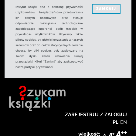
Instytut Książki dba o ochronę prywatności
ZAMKNIJ
użytkowników i bezpieczeństwo przetwarzania
ich danych osobowych oraz stosuje
odpowiednie rozwiązania technologiczne
zapobiegające ingerencji osób trzecich w
prywatność użytkowników. Używamy także
plików cookies, by ułatwić korzystanie z naszych
serwisów oraz do celów statystycznych.Jeśli nie
chcesz, by pliki cookies były zapisywane na
Twoim dysku zmień ustawienia swojej
przeglądarki. Kliknij "Zamknij" aby zaakceptować
naszą politykę prywatności.
ZAREJESTRUJ / ZALOGUJ
PL
EN
wielkość: