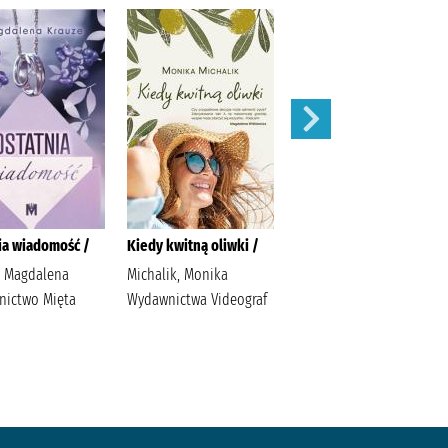
ia wiadomość /
Kiedy kwitną oliwki /
Wszystkie gwiazdy są
twoje /
, Magdalena
Michalik, Monika
ictwo Mięta
Wydawnictwa Videograf
Fiołek, Katarzyna
(pisarka) Muza