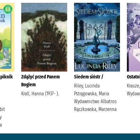
 piknik
Zdążyć przed Panem
Siedem sióstr /
Ostatn
Bogiem
Riley, Lucinda
Krauze
n
Krall, Hanna (1937- ).
Pstrągowska, Maria
Wydawn
Wydawnictwo Albatros
bit
Rączkowska, Marzenna
y
ja