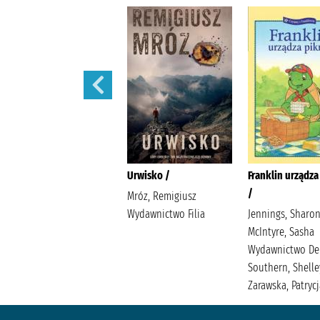
Oddział D /
Urwisko /
Franklin urządza
/
McFadden, Freida Pawlik,
Mróz, Remigiusz
Elżbieta Wydawnictwo
Wydawnictwo Filia
Jennings, Sharo
Poznańskie
McIntyre, Sasha
Wydawnictwo De
Southern, Shelle
Zarawska, Patryc