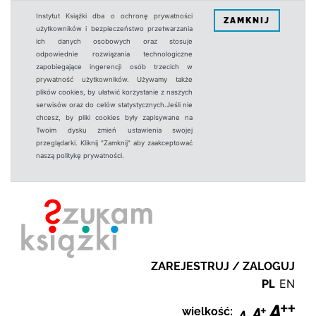
Instytut Książki dba o ochronę prywatności
ZAMKNIJ
użytkowników i bezpieczeństwo przetwarzania
ich danych osobowych oraz stosuje
odpowiednie rozwiązania technologiczne
zapobiegające ingerencji osób trzecich w
prywatność użytkowników. Używamy także
plików cookies, by ułatwić korzystanie z naszych
serwisów oraz do celów statystycznych.Jeśli nie
chcesz, by pliki cookies były zapisywane na
Twoim dysku zmień ustawienia swojej
przeglądarki. Kliknij "Zamknij" aby zaakceptować
naszą politykę prywatności.
ZAREJESTRUJ / ZALOGUJ
PL
EN
wielkość: