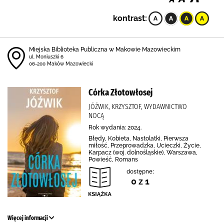
kontrast:
Miejska Biblioteka Publiczna w Makowie Mazowieckim
ul. Moniuszki 6
06-200 Maków Mazowiecki
Córka Złotowłosej
JÓŹWIK, KRZYSZTOF, WYDAWNICTWO
NOCĄ
Rok wydania: 2024.
Błędy, Kobieta, Nastolatki, Pierwsza
miłość, Przeprowadzka, Ucieczki, Życie,
Karpacz (woj. dolnośląskie), Warszawa,
Powieść, Romans
dostępne:
0 z 1
Więcej informacji