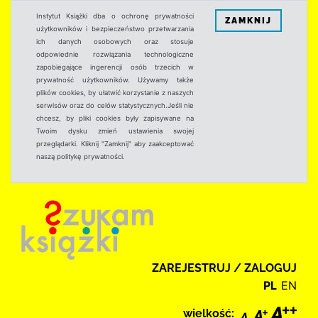
Instytut Książki dba o ochronę prywatności
ZAMKNIJ
użytkowników i bezpieczeństwo przetwarzania
ich danych osobowych oraz stosuje
odpowiednie rozwiązania technologiczne
zapobiegające ingerencji osób trzecich w
prywatność użytkowników. Używamy także
plików cookies, by ułatwić korzystanie z naszych
serwisów oraz do celów statystycznych.Jeśli nie
chcesz, by pliki cookies były zapisywane na
Twoim dysku zmień ustawienia swojej
przeglądarki. Kliknij "Zamknij" aby zaakceptować
naszą politykę prywatności.
ZAREJESTRUJ / ZALOGUJ
PL
EN
wielkość: