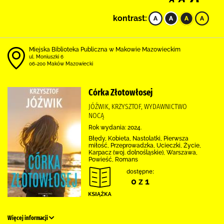
kontrast:
Miejska Biblioteka Publiczna w Makowie Mazowieckim
ul. Moniuszki 6
06-200 Maków Mazowiecki
Córka Złotowłosej
JÓŹWIK, KRZYSZTOF, WYDAWNICTWO
NOCĄ
Rok wydania: 2024.
Błędy, Kobieta, Nastolatki, Pierwsza
miłość, Przeprowadzka, Ucieczki, Życie,
Karpacz (woj. dolnośląskie), Warszawa,
Powieść, Romans
dostępne:
0 z 1
Więcej informacji