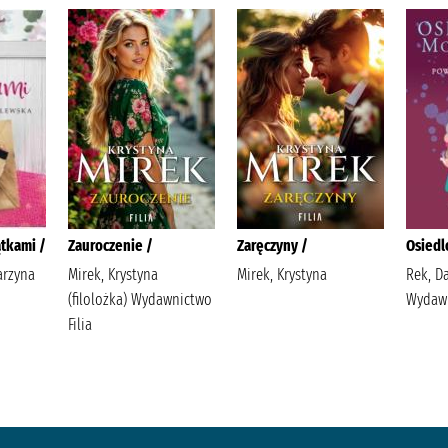
tkami /
Zauroczenie /
Zaręczyny /
Osiedl
arzyna
Mirek, Krystyna
Mirek, Krystyna
Rek, D
(filolożka) Wydawnictwo
Wydaw
Filia