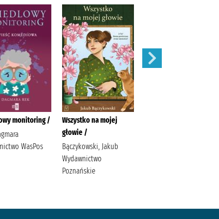
owy monitoring /
Wszystko na mojej
Ostatni taniec /
głowie /
agmara
Wicijowski, Rafał (1988- )
nictwo WasPos
Bączykowski, Jakub
Wydawnictwo
Poznańskie