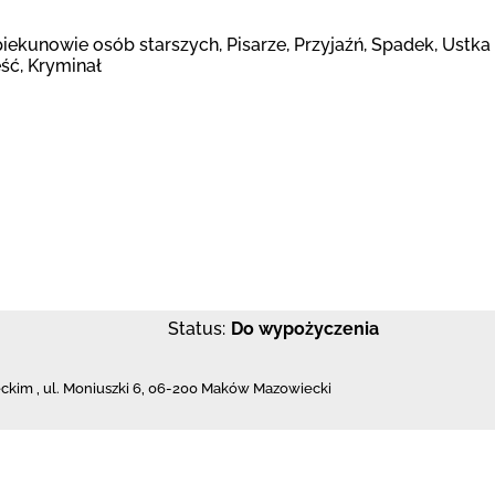
piekunowie osób starszych, Pisarze, Przyjaźń, Spadek, Ustka 
eść, Kryminał
Status:
Do wypożyczenia
eckim
,
ul. Moniuszki 6
,
06-200 Maków Mazowiecki