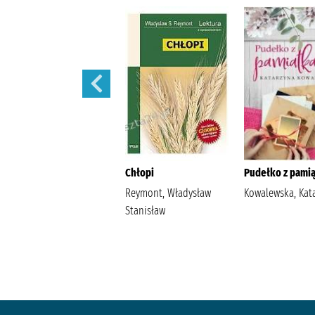
Szantaż /
Chłopi
Pudełko z pamią
Michalak, Katarzyna
Reymont, Władysław
Kowalewska, Kat
Stanisław