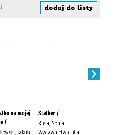
dodaj do listy
i
stko na mojej
Stalker /
Nóż i piołun /
e /
Rosa, Sonia
Skubisz, Magda
kowski, Jakub
Wydawnictwo Filia