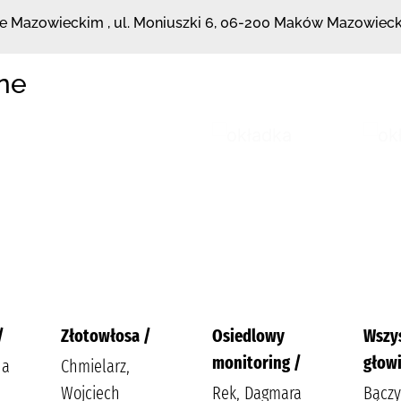
wie Mazowieckim
,
ul. Moniuszki 6
,
06-200 Maków Mazowieck
ne
/
Złotowłosa /
Osiedlowy
Wszy
monitoring /
głowi
na
Chmielarz,
Wojciech
Rek, Dagmara
Bączy