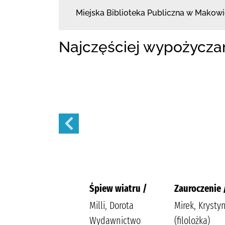
Miejska Biblioteka Publiczna w Mako
Najczęściej wypożycza
Pudełko z
Śpiew wiatru /
Zauroczenie 
pamiątkami /
Milli, Dorota
Mirek, Krysty
Kowalewska,
Wydawnictwo
(filolożka)