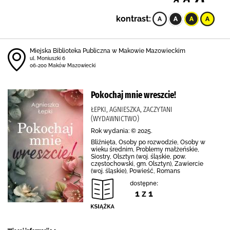
kontrast:
Miejska Biblioteka Publiczna w Makowie Mazowieckim
ul. Moniuszki 6
06-200 Maków Mazowiecki
Pokochaj mnie wreszcie!
ŁEPKI, AGNIESZKA, ZACZYTANI
(WYDAWNICTWO)
Rok wydania: © 2025.
Bliźnięta, Osoby po rozwodzie, Osoby w
wieku średnim, Problemy małżeńskie,
Siostry, Olsztyn (woj. śląskie, pow.
częstochowski, gm. Olsztyn), Zawiercie
(woj. śląskie), Powieść, Romans
dostępne:
1 z 1