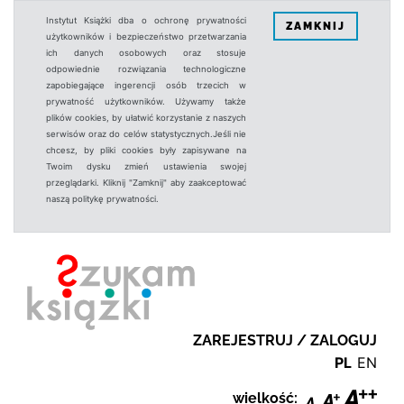
Instytut Książki dba o ochronę prywatności
ZAMKNIJ
użytkowników i bezpieczeństwo przetwarzania
ich danych osobowych oraz stosuje
odpowiednie rozwiązania technologiczne
zapobiegające ingerencji osób trzecich w
prywatność użytkowników. Używamy także
plików cookies, by ułatwić korzystanie z naszych
serwisów oraz do celów statystycznych.Jeśli nie
chcesz, by pliki cookies były zapisywane na
Twoim dysku zmień ustawienia swojej
przeglądarki. Kliknij "Zamknij" aby zaakceptować
naszą politykę prywatności.
ZAREJESTRUJ / ZALOGUJ
PL
EN
wielkość: