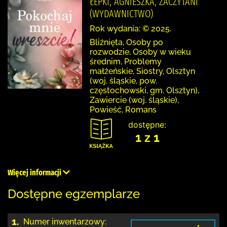
ŁEPKI, AGNIESZKA, ZACZYTANI
(WYDAWNICTWO)
Rok wydania: © 2025.
Bliźnięta, Osoby po
rozwodzie, Osoby w wieku
średnim, Problemy
małżeńskie, Siostry, Olsztyn
(woj. śląskie, pow.
częstochowski, gm. Olsztyn),
Zawiercie (woj. śląskie),
Powieść, Romans
dostępne:
1 z 1
Więcej informacji
Dostępne egzemplarze
1.
Numer inwentarzowy: