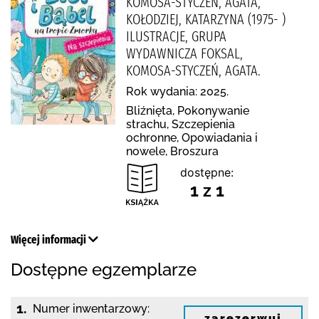
KOMOSA-STYCZEŃ, AGATA,
KOŁODZIEJ, KATARZYNA (1975- )
ILUSTRACJE, GRUPA
WYDAWNICZA FOKSAL,
KOMOSA-STYCZEŃ, AGATA.
Rok wydania: 2025.
Bliźnięta, Pokonywanie
strachu, Szczepienia
ochronne, Opowiadania i
nowele, Broszura
dostępne:
1 z 1
Więcej informacji
Dostępne egzemplarze
1.
Numer inwentarzowy:
zarezerwuj