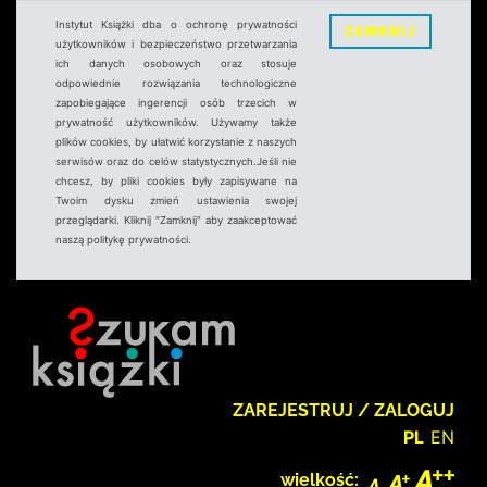
Instytut Książki dba o ochronę prywatności
ZAMKNIJ
użytkowników i bezpieczeństwo przetwarzania
ich danych osobowych oraz stosuje
odpowiednie rozwiązania technologiczne
zapobiegające ingerencji osób trzecich w
prywatność użytkowników. Używamy także
plików cookies, by ułatwić korzystanie z naszych
serwisów oraz do celów statystycznych.Jeśli nie
chcesz, by pliki cookies były zapisywane na
Twoim dysku zmień ustawienia swojej
przeglądarki. Kliknij "Zamknij" aby zaakceptować
naszą politykę prywatności.
ZAREJESTRUJ / ZALOGUJ
PL
EN
wielkość: