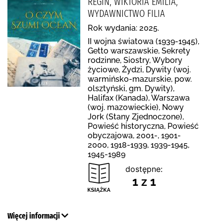
REGIN, WIKTORIA EMILIA,
WYDAWNICTWO FILIA
Rok wydania: 2025.
II wojna światowa (1939-1945),
Getto warszawskie, Sekrety
rodzinne, Siostry, Wybory
życiowe, Żydzi, Dywity (woj.
warmińsko-mazurskie, pow.
olsztyński, gm. Dywity),
Halifax (Kanada), Warszawa
(woj. mazowieckie), Nowy
Jork (Stany Zjednoczone),
Powieść historyczna, Powieść
obyczajowa, 2001-, 1901-
2000, 1918-1939, 1939-1945,
1945-1989
dostępne:
1 z 1
Więcej informacji