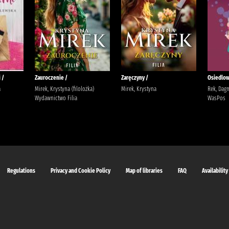
 /
Zauroczenie /
Zaręczyny /
Osiedlow
a
Mirek, Krystyna (filolożka)
Mirek, Krystyna
Rek, Dag
Wydawnictwo Filia
WasPos
Regulations
Privacy and Cookie Policy
Map of libraries
FAQ
Availability