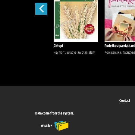
Szantaż /
Chłopi
Pudełko z pamiątkami
Michalak, Katarzyna
Reymont, Władysław Stanisław
Kowalewska, Katarzyn
Contact
Data come from the system: