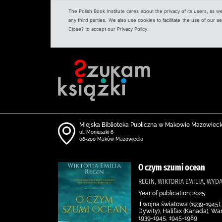
The Polish Book Institute cares about the privacy of its users, as w
any third parties. We also use cookies to facilitate the use of our
Close? to accept our Privacy Policy.
Miejska Biblioteka Publiczna w Makowie Mazowiec
ul. Moniuszki 6
06-200 Maków Mazowiecki
O czym szumi ocean
REGIN, WIKTORIA EMILIA, WYD
Year of publication: 2025.
II wojna światowa (1939-1945)
Dywity), Halifax (Kanada), Wa
1939-1945, 1945-1989