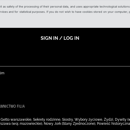
ell as safety of the processing of their personal data, and uses appropriate technological solution
 services and for statistical purposes. If you do not wish to have cookies stored on your computer,
SIGN IN / LOG IN
kim
AWNICTWO FILIA
, Getto warszawskie, Sekrety rodzinne, Siostry, Wybory życiowe, Żydzi, Dywity (
rszawa (woj. mazowieckie), Nowy Jork (Stany Zjednoczone), Powieść historyczna