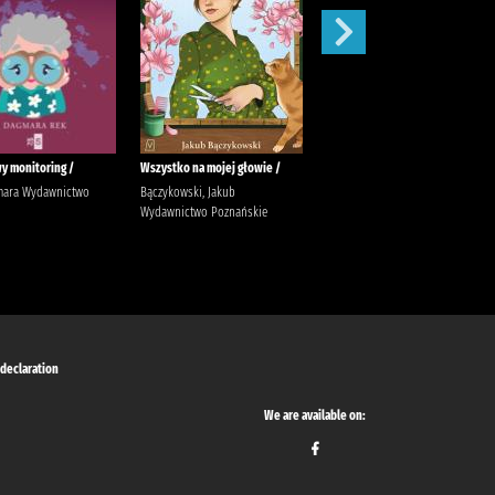
y monitoring /
Wszystko na mojej głowie /
Ostatni taniec /
mara Wydawnictwo
Bączykowski, Jakub
Wicijowski, Rafał (1988- )
Wydawnictwo Poznańskie
 declaration
We are available on: