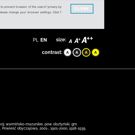
s to prevent invasion of the users? privacy by
CLOSE
 please change your browser settings. Click ?
PL
EN
size:
contrast:
woj. warmińsko-mazurskie, pow. olsztyński, gm.
, Powieść obyczajowa, 2001-, 1901-2000, 1918-1939,