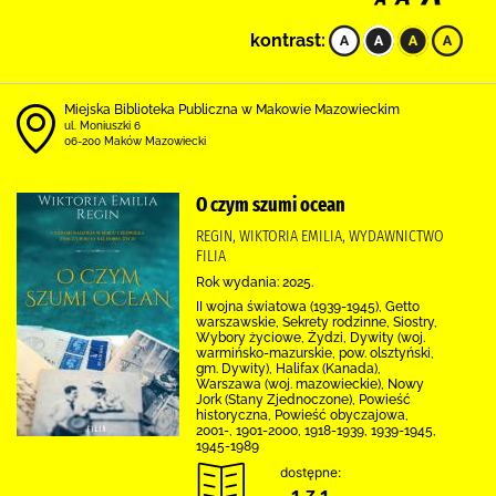
kontrast:
Miejska Biblioteka Publiczna w Makowie Mazowieckim
ul. Moniuszki 6
06-200 Maków Mazowiecki
O czym szumi ocean
REGIN, WIKTORIA EMILIA, WYDAWNICTWO
FILIA
Rok wydania: 2025.
II wojna światowa (1939-1945), Getto
warszawskie, Sekrety rodzinne, Siostry,
Wybory życiowe, Żydzi, Dywity (woj.
warmińsko-mazurskie, pow. olsztyński,
gm. Dywity), Halifax (Kanada),
Warszawa (woj. mazowieckie), Nowy
Jork (Stany Zjednoczone), Powieść
historyczna, Powieść obyczajowa,
2001-, 1901-2000, 1918-1939, 1939-1945,
1945-1989
dostępne:
1 z 1