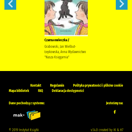
Czarna owieczka /
Grabowski, Jan Wielbut-
Łepkowska, Anna Wydawnictwo
"Nasza Księgarnia"
Kontakt
Regulamin
Polityka prywatności i plików cookie
Mapa bibliotek
FAQ
Deklaracja dostępności
Dane pochodzą z systemu:
Jesteśmy na:
© 2019 Instytut Książki
v.1.4.0 created by IK & H7