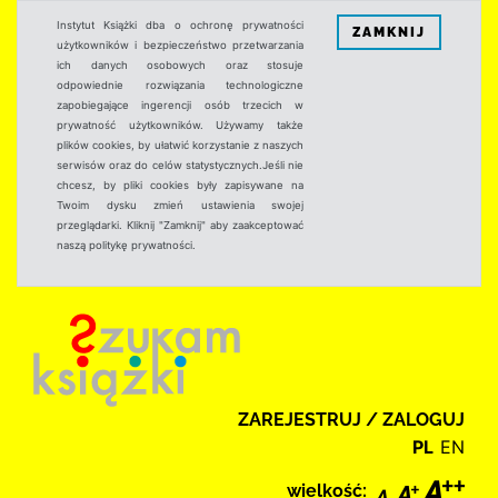
Instytut Książki dba o ochronę prywatności
ZAMKNIJ
użytkowników i bezpieczeństwo przetwarzania
ich danych osobowych oraz stosuje
odpowiednie rozwiązania technologiczne
zapobiegające ingerencji osób trzecich w
prywatność użytkowników. Używamy także
plików cookies, by ułatwić korzystanie z naszych
serwisów oraz do celów statystycznych.Jeśli nie
chcesz, by pliki cookies były zapisywane na
Twoim dysku zmień ustawienia swojej
przeglądarki. Kliknij "Zamknij" aby zaakceptować
naszą politykę prywatności.
ZAREJESTRUJ / ZALOGUJ
PL
EN
wielkość: