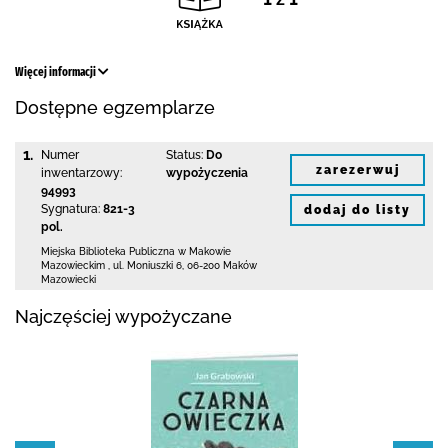
Więcej informacji
Dostępne egzemplarze
1.
Numer
Status:
Do
zarezerwuj
inwentarzowy:
wypożyczenia
94993
Sygnatura:
821-3
dodaj do listy
pol.
Miejska Biblioteka Publiczna w Makowie
Mazowieckim
,
ul. Moniuszki 6
,
06-200 Maków
Mazowiecki
Najczęściej wypożyczane