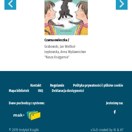
Czarna owieczka /
Grabowski, Jan Wielbut-
Łepkowska, Anna Wydawnictwo
"Nasza Księgarnia"
Kontakt
Regulamin
Polityka prywatności i plików cookie
Mapa bibliotek
FAQ
Deklaracja dostępności
Dane pochodzą z systemu:
Jesteśmy na:
© 2019 Instytut Książki
v.1.4.0 created by IK & H7