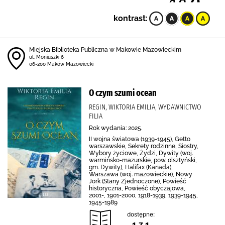
kontrast:
Miejska Biblioteka Publiczna w Makowie Mazowieckim
ul. Moniuszki 6
06-200 Maków Mazowiecki
O czym szumi ocean
REGIN, WIKTORIA EMILIA, WYDAWNICTWO
FILIA
Rok wydania: 2025.
II wojna światowa (1939-1945), Getto
warszawskie, Sekrety rodzinne, Siostry,
Wybory życiowe, Żydzi, Dywity (woj.
warmińsko-mazurskie, pow. olsztyński,
gm. Dywity), Halifax (Kanada),
Warszawa (woj. mazowieckie), Nowy
Jork (Stany Zjednoczone), Powieść
historyczna, Powieść obyczajowa,
2001-, 1901-2000, 1918-1939, 1939-1945,
1945-1989
dostępne:
1 z 1