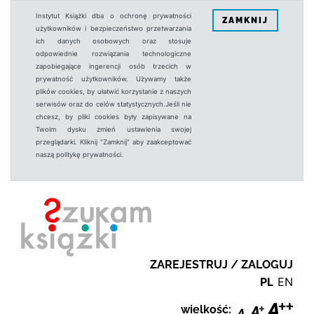
Instytut Książki dba o ochronę prywatności
ZAMKNIJ
użytkowników i bezpieczeństwo przetwarzania
ich danych osobowych oraz stosuje
odpowiednie rozwiązania technologiczne
zapobiegające ingerencji osób trzecich w
prywatność użytkowników. Używamy także
plików cookies, by ułatwić korzystanie z naszych
serwisów oraz do celów statystycznych.Jeśli nie
chcesz, by pliki cookies były zapisywane na
Twoim dysku zmień ustawienia swojej
przeglądarki. Kliknij "Zamknij" aby zaakceptować
naszą politykę prywatności.
ZAREJESTRUJ / ZALOGUJ
PL
EN
wielkość: