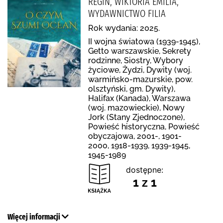
REGIN, WIKTORIA EMILIA,
WYDAWNICTWO FILIA
Rok wydania: 2025.
II wojna światowa (1939-1945),
Getto warszawskie, Sekrety
rodzinne, Siostry, Wybory
życiowe, Żydzi, Dywity (woj.
warmińsko-mazurskie, pow.
olsztyński, gm. Dywity),
Halifax (Kanada), Warszawa
(woj. mazowieckie), Nowy
Jork (Stany Zjednoczone),
Powieść historyczna, Powieść
obyczajowa, 2001-, 1901-
2000, 1918-1939, 1939-1945,
1945-1989
dostępne:
1 z 1
Więcej informacji