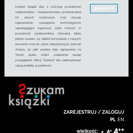
Instytut Książki dba o ochronę prywatności
ZAMKNIJ
użytkowników i bezpieczeństwo przetwarzania
ich danych osobowych oraz stosuje
odpowiednie rozwiązania technologiczne
zapobiegające ingerencji osób trzecich w
prywatność użytkowników. Używamy także
plików cookies, by ułatwić korzystanie z naszych
serwisów oraz do celów statystycznych.Jeśli nie
chcesz, by pliki cookies były zapisywane na
Twoim dysku zmień ustawienia swojej
przeglądarki. Kliknij "Zamknij" aby zaakceptować
naszą politykę prywatności.
ZAREJESTRUJ / ZALOGUJ
PL
EN
wielkość: