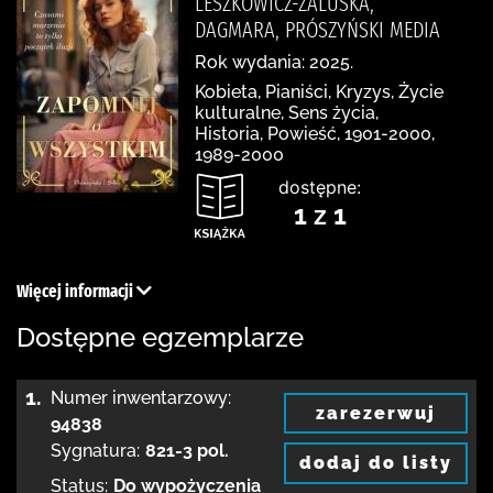
LESZKOWICZ-ZALUSKA,
DAGMARA, PRÓSZYŃSKI MEDIA
Rok wydania: 2025.
Kobieta, Pianiści, Kryzys, Życie
kulturalne, Sens życia,
Historia, Powieść, 1901-2000,
1989-2000
dostępne:
1 z 1
Więcej informacji
Dostępne egzemplarze
1.
Numer inwentarzowy:
zarezerwuj
94838
Sygnatura:
821-3 pol.
dodaj do listy
Status:
Do wypożyczenia