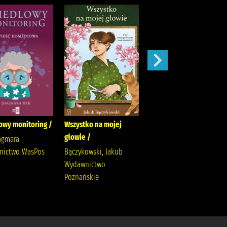
owy monitoring /
Wszystko na mojej
Ostatni taniec /
głowie /
agmara
Wicijowski, Rafał (1988- )
nictwo WasPos
Bączykowski, Jakub
Wydawnictwo
Poznańskie