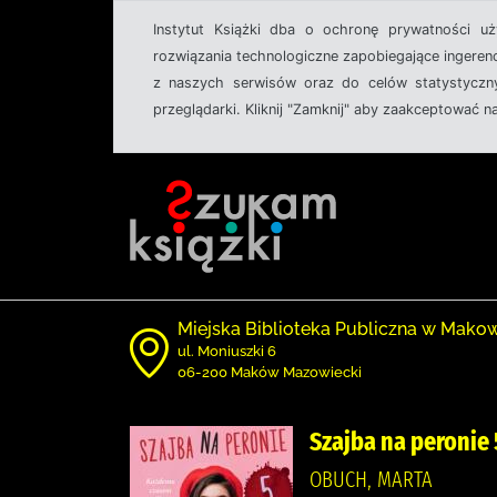
Instytut Książki dba o ochronę prywatności u
rozwiązania technologiczne zapobiegające ingeren
z naszych serwisów oraz do celów statystyczny
przeglądarki. Kliknij "Zamknij" aby zaakceptować n
Miejska Biblioteka Publiczna w Mak
ul. Moniuszki 6
06-200 Maków Mazowiecki
Szajba na peronie 
OBUCH, MARTA