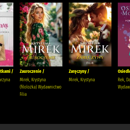
tkami /
Zauroczenie /
Zaręczyny /
Osiedl
arzyna
Mirek, Krystyna
Mirek, Krystyna
Rek, D
(filolożka) Wydawnictwo
Wydaw
Filia