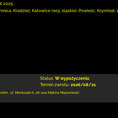
t 2025.
mnica, Kradzież, Katowice (woj. śląskie), Powieść, Kryminał,
Status:
W wypożyczeniu
Termin zwrotu:
2026/08/21
eckim
,
ul. Moniuszki 6
,
06-200 Maków Mazowiecki