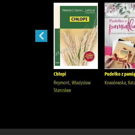
Szantaż /
Chłopi
Pudełko z pamią
Michalak, Katarzyna
Reymont, Władysław
Kowalewska, Kat
Stanisław