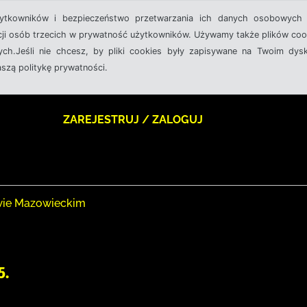
żytkowników i bezpieczeństwo przetwarzania ich danych osobowych 
cji osób trzecich w prywatność użytkowników. Używamy także plików cook
ch.Jeśli nie chcesz, by pliki cookies były zapisywane na Twoim dysk
aszą politykę prywatności.
ZAREJESTRUJ / ZALOGUJ
owie Mazowieckim
5.