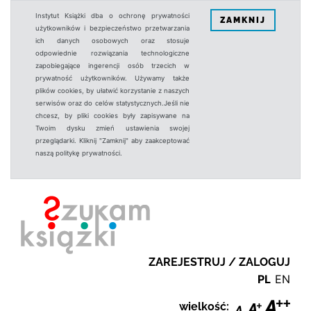
Instytut Książki dba o ochronę prywatności
ZAMKNIJ
użytkowników i bezpieczeństwo przetwarzania
ich danych osobowych oraz stosuje
odpowiednie rozwiązania technologiczne
zapobiegające ingerencji osób trzecich w
prywatność użytkowników. Używamy także
plików cookies, by ułatwić korzystanie z naszych
serwisów oraz do celów statystycznych.Jeśli nie
chcesz, by pliki cookies były zapisywane na
Twoim dysku zmień ustawienia swojej
przeglądarki. Kliknij "Zamknij" aby zaakceptować
naszą politykę prywatności.
ZAREJESTRUJ / ZALOGUJ
PL
EN
wielkość: