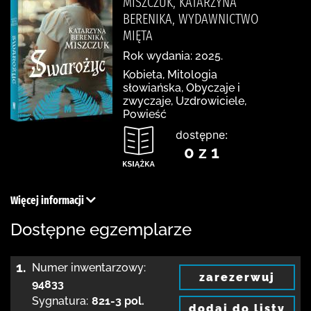
MISZCZUK, KATARZYNA
BERENIKA, WYDAWNICTWO
MIĘTA
Rok wydania: 2025.
Kobieta, Mitologia
słowiańska, Obyczaje i
zwyczaje, Uzdrowiciele,
Powieść
dostępne:
0 z 1
Więcej informacji
Dostępne egzemplarze
1.
Numer inwentarzowy:
zarezerwuj
94833
Sygnatura:
821-3 pol.
dodaj do listy