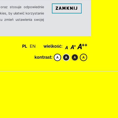
oraz stosuje odpowiednie
ZAMKNIJ
ies, by ułatwić korzystanie
u zmień ustawienia swojej
PL
EN
wielkość:
kontrast: