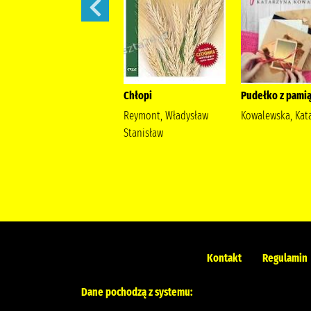
Szantaż /
Chłopi
Pudełko z pamią
Michalak, Katarzyna
Reymont, Władysław
Kowalewska, Kat
Stanisław
Kontakt
Regulamin
Dane pochodzą z systemu: