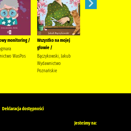
owy monitoring /
Wszystko na mojej
Ostatni taniec /
głowie /
agmara
Wicijowski, Rafał (1988- )
nictwo WasPos
Bączykowski, Jakub
Wydawnictwo
Poznańskie
Deklaracja dostępności
Jesteśmy na: