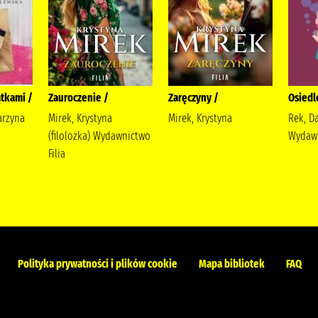
tkami /
Zauroczenie /
Zaręczyny /
Osiedl
arzyna
Mirek, Krystyna
Mirek, Krystyna
Rek, D
(filolożka) Wydawnictwo
Wydaw
Filia
Polityka prywatności i plików cookie
Mapa bibliotek
FAQ