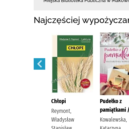
Miejska Biblioteka Publiczna w Mako
Najczęściej wypożycza
Szantaż /
Chłopi
Pudełko z
pamiątkami 
Michalak,
Reymont,
Katarzyna
Władysław
Kowalewska,
Stanisław
Katarzyna