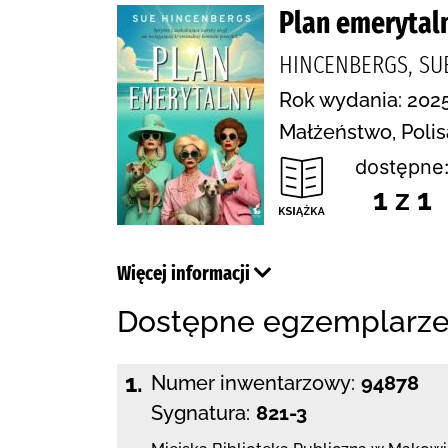
Plan emerytal
HINCENBERGS, SU
Rok wydania: 2025
Małżeństwo, Polis
dostępne
1 z 1
Więcej informacji
Dostępne egzemplarz
1.
Numer inwentarzowy:
94878
Sygnatura:
821-3