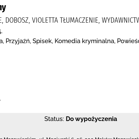
ny
E, DOBOSZ, VIOLETTA TŁUMACZENIE, WYDAWNIC
.
a, Przyjaźń, Spisek, Komedia kryminalna, Powieś
:
e
Status:
Do wypożyczenia