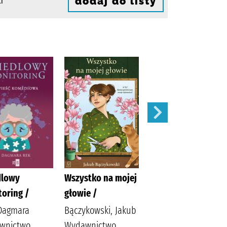
dodaj do listy
i
dlowy
Wszystko na mojej
Ostatni taniec /
oring /
głowie /
Wicijowski, Rafał
Dagmara
Bączykowski, Jakub
(1988- )
wnictwo
Wydawnictwo