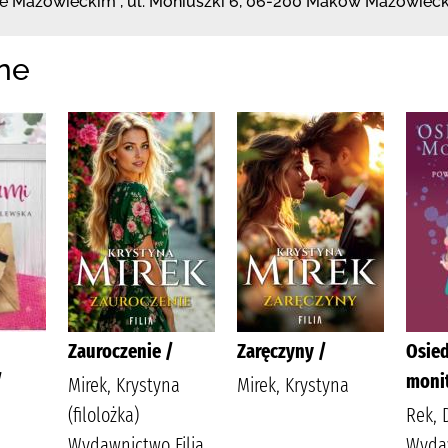
wie Mazowieckim
,
ul. Moniuszki 6
,
06-200 Maków Mazowieck
ne
Zauroczenie /
Zaręczyny /
Osie
/
monit
Mirek, Krystyna
Mirek, Krystyna
(filolożka)
Rek, 
Wydawnictwo Filia
Wyda