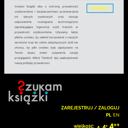
Instytut Książki dba o ochronę prywatności
ZAMKNIJ
użytkowników i bezpieczeństwo przetwarzania
ich danych osobowych oraz stosuje
odpowiednie rozwiązania technologiczne
zapobiegające ingerencji osób trzecich w
prywatność użytkowników. Używamy także
plików cookies, by ułatwić korzystanie z naszych
serwisów oraz do celów statystycznych.Jeśli nie
chcesz, by pliki cookies były zapisywane na
Twoim dysku zmień ustawienia swojej
przeglądarki. Kliknij "Zamknij" aby zaakceptować
naszą politykę prywatności.
ZAREJESTRUJ / ZALOGUJ
PL
EN
wielkość: