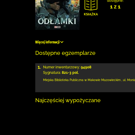
dostępne:
1 z 1
Więcej informacji
Dostępne egzemplarze
1.
Numer inwentarzowy:
94908
Sygnatura:
821-3 pol.
Miejska Biblioteka Publiczna w Makowie Mazowieckim
,
ul. Moni
Najczęściej wypożyczane