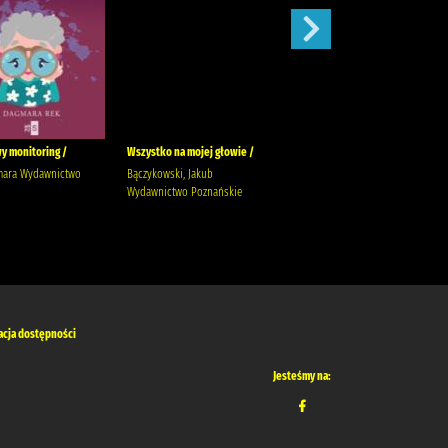
y monitoring /
Wszystko na mojej głowie /
Ostatni taniec /
mara Wydawnictwo
Bączykowski, Jakub
Wicijowski, Rafał (1988- )
Wydawnictwo Poznańskie
acja dostępności
Jesteśmy na: