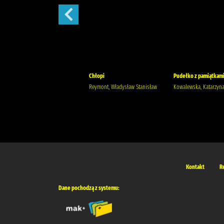
Szantaż /
Chłopi
Pudełko z pamiątkami
Michalak, Katarzyna
Reymont, Władysław Stanisław
Kowalewska, Katarzyn
Kontakt
R
Dane pochodzą z systemu: