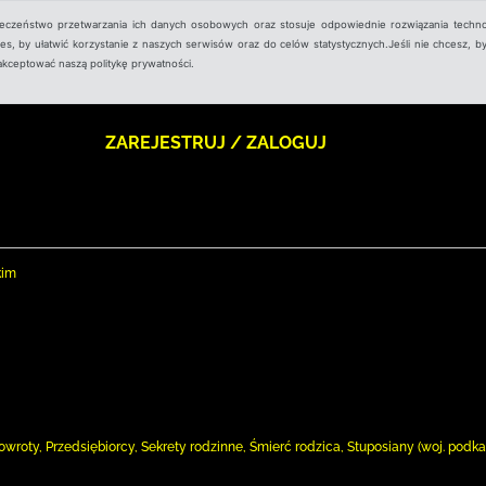
ieczeństwo przetwarzania ich danych osobowych oraz stosuje odpowiednie rozwiązania techno
, by ułatwić korzystanie z naszych serwisów oraz do celów statystycznych.Jeśli nie chcesz, by
aakceptować naszą politykę prywatności.
ZAREJESTRUJ / ZALOGUJ
kim
owroty, Przedsiębiorcy, Sekrety rodzinne, Śmierć rodzica, Stuposiany (woj. podk