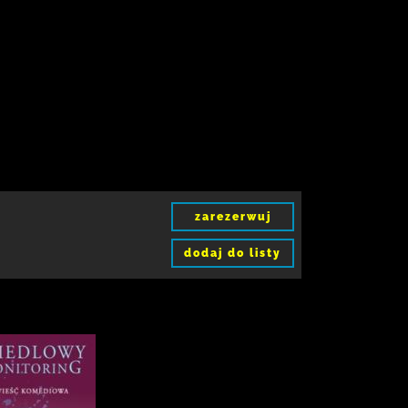
zarezerwuj
dodaj do listy