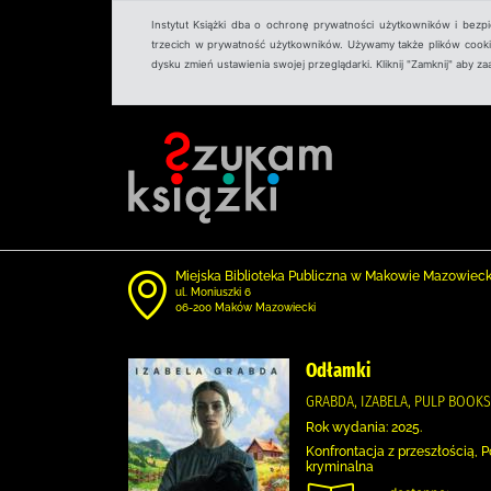
Instytut Książki dba o ochronę prywatności użytkowników i bezp
trzecich w prywatność użytkowników. Używamy także plików cookies
dysku zmień ustawienia swojej przeglądarki. Kliknij "Zamknij" aby z
Miejska Biblioteka Publiczna w Makowie Mazowiec
ul. Moniuszki 6
06-200 Maków Mazowiecki
Odłamki
GRABDA, IZABELA, PULP BOOKS
Rok wydania: 2025.
Konfrontacja z przeszłością, P
kryminalna