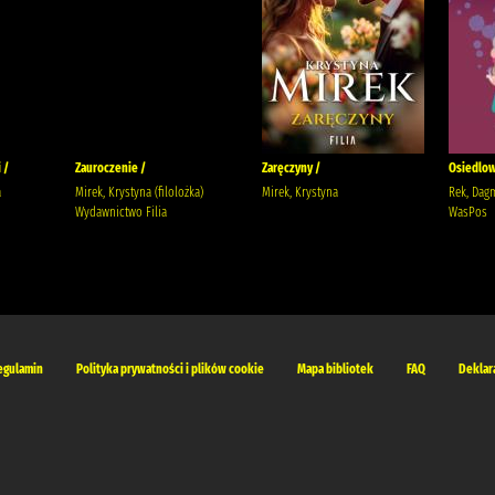
 /
Zauroczenie /
Zaręczyny /
Osiedlow
a
Mirek, Krystyna (filolożka)
Mirek, Krystyna
Rek, Dag
Wydawnictwo Filia
WasPos
egulamin
Polityka prywatności i plików cookie
Mapa bibliotek
FAQ
Deklar