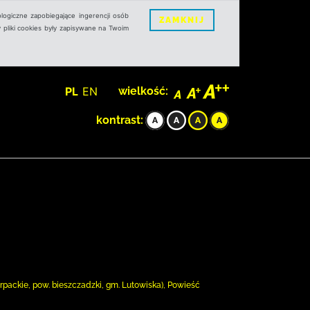
logiczne zapobiegające ingerencji osób
ZAMKNIJ
 pliki cookies były zapisywane na Twoim
PL
EN
wielkość:
kontrast:
arpackie, pow. bieszczadzki, gm. Lutowiska), Powieść