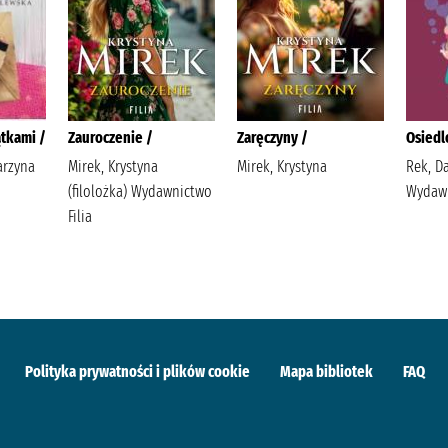
tkami /
Zauroczenie /
Zaręczyny /
Osiedl
arzyna
Mirek, Krystyna
Mirek, Krystyna
Rek, D
(filolożka) Wydawnictwo
Wydaw
Filia
Polityka prywatności i plików cookie
Mapa bibliotek
FAQ