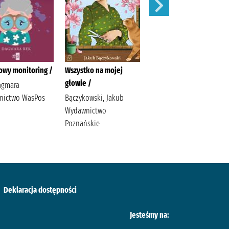
owy monitoring /
Wszystko na mojej
Ostatni taniec /
głowie /
agmara
Wicijowski, Rafał (1988- )
nictwo WasPos
Bączykowski, Jakub
Wydawnictwo
Poznańskie
Deklaracja dostępności
Jesteśmy na: