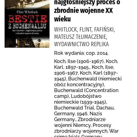
najgłośniejszy proces o
zbrodnie wojenne XX
wieku
WHITLOCK, FLINT, FAFIŃSKI,
MATEUSZ TŁUMACZENIE,
WYDAWNICTWO REPLIKA
Rok wydania: cop. 2014.
Koch, Ilse (1906-1967), Koch,
Karl, 1897-1945., Koch, Ilse,
1906-1967, Koch, Karl (1897-
1945), Buchenwald (niemiecki
obóz koncentracyjny),
Buchenwald (Concentration
camp), Ludobójstwo
niemieckie (1939-1945),
Buchenwald Trial, Dachau,
Germany, 1946, Nazis
Germany., Zbrodniarze
wojenni Niemcy, Procesy
zbrodniarzy wojennych, War
crime trials Germany