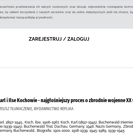
ieczeństwo przetwarzania ich danych osobowych oraz stosuje odpowiednie rozwiązania techno
, by ułatwić korzystanie z naszych serwisów oraz do celów statystycznych.Jeśli nie chcesz, by
aakceptować naszą politykę prywatności.
ZAREJESTRUJ / ZALOGUJ
arl i Ilse Kochowie - najgłośniejszy proces o zbrodnie wojenne XX
MATEUSZ TŁUMACZENIE, WYDAWNICTWO REPLIKA
Karl, 1897-1945., Koch, Ilse, 1906-1967, Koch, Karl (1897-1945), Buchenwald (nie
e (1939-1945), Buchenwald Trial, Dachau, Germany, 1946, Nazis Germany., Zbro
ermany Buchenwald., Biografia, 1901-2000, 1918-1939, 1945-1989, 1939-1945