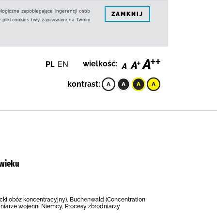
logiczne zapobiegające ingerencji osób
ZAMKNIJ
 pliki cookies były zapisywane na Twoim
PL
EN
wielkość:
kontrast:
 wieku
miecki obóz koncentracyjny), Buchenwald (Concentration
dniarze wojenni Niemcy, Procesy zbrodniarzy