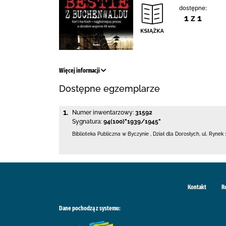
dostępne:
1 z 1
Więcej informacji
Dostępne egzemplarze
1.
Numer inwentarzowy:
31592
Sygnatura:
94(100)"1939/1945"
Biblioteka Publiczna w Byczynie
,
Dział dla Dorosłych,
ul. Rynek 
Kontakt
R
Dane pochodzą z systemu: