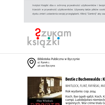
Instytut Książki dba o ochronę prywatności użytkowników i bezp
trzecich w prywatność użytkowników. Używamy także plików cookies
dysku zmień ustawienia swojej przeglądarki. Kliknij "Zamknij" aby z
Biblioteka Publiczna w Byczynie
ul. Rynek 1
46-220 Byczyna
Bestie z Buchenwaldu : K
WHITLOCK, FLINT, FAFIŃSKI, 
Rok wydania: cop. 2014.
Koch, Ilse (1906-1967), Koch, 
camp), Ludobójstwo niemiecki
wojennych, War crime trials G