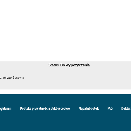
Status:
Do wypożyczenia
1
,
46-220 Byczyna
egulamin
Polityka prywatności i plików cookie
Mapa bibliotek
FAQ
Deklar