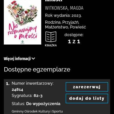
WITKOWSKA, MAGDA
Rok wydania: 2023.
Rodzina, Przyjaźń,
Małżeństwo, Powieść
dostępne:
1 z 1
Więcej informacji
Dostępne egzemplarze
1.
Numer inwentarzowy:
zarezerwuj
24814
Sygnatura:
82-3
dodaj do listy
Status:
Do wypożyczenia
Gminny Ośrodek Kultury i Sportu