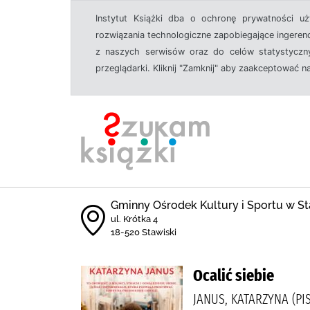
Instytut Książki dba o ochronę prywatności u
rozwiązania technologiczne zapobiegające ingeren
z naszych serwisów oraz do celów statystyczny
przeglądarki. Kliknij "Zamknij" aby zaakceptować n
Gminny Ośrodek Kultury i Sportu w St
ul. Krótka 4
18-520 Stawiski
Ocalić siebie
JANUS, KATARZYNA (PI