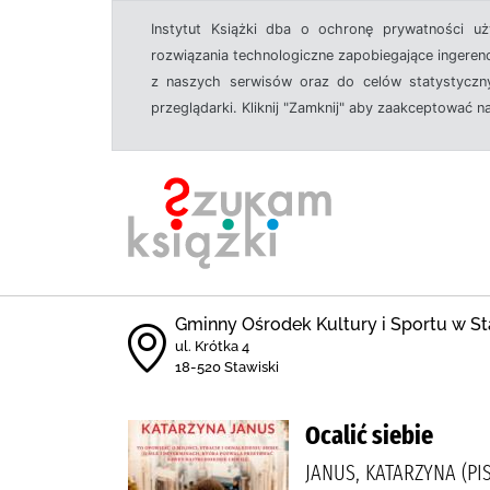
Instytut Książki dba o ochronę prywatności u
rozwiązania technologiczne zapobiegające ingeren
z naszych serwisów oraz do celów statystyczny
przeglądarki. Kliknij "Zamknij" aby zaakceptować n
Gminny Ośrodek Kultury i Sportu w St
ul. Krótka 4
18-520 Stawiski
Ocalić siebie
JANUS, KATARZYNA (PI