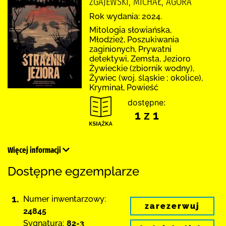
ZGAJEWSKI, MICHAŁ, AGORA
Rok wydania: 2024.
Mitologia słowiańska,
Młodzież, Poszukiwania
zaginionych, Prywatni
detektywi, Zemsta, Jezioro
Żywieckie (zbiornik wodny),
Żywiec (woj. śląskie ; okolice),
Kryminał, Powieść
dostępne:
1 z 1
Więcej informacji
Dostępne egzemplarze
1.
Numer inwentarzowy:
zarezerwuj
24845
Sygnatura:
82-3