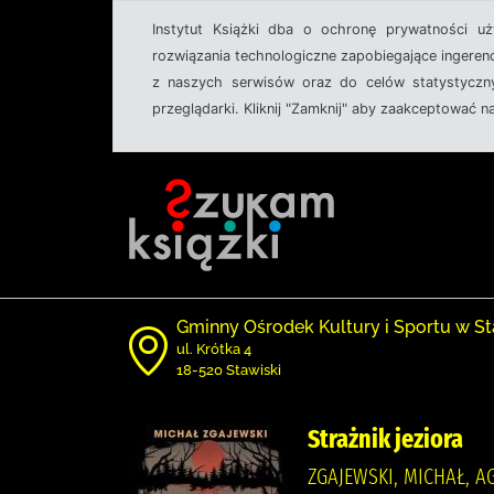
Instytut Książki dba o ochronę prywatności u
rozwiązania technologiczne zapobiegające ingeren
z naszych serwisów oraz do celów statystyczny
przeglądarki. Kliknij "Zamknij" aby zaakceptować n
Gminny Ośrodek Kultury i Sportu w St
ul. Krótka 4
18-520 Stawiski
Strażnik jeziora
ZGAJEWSKI, MICHAŁ, 