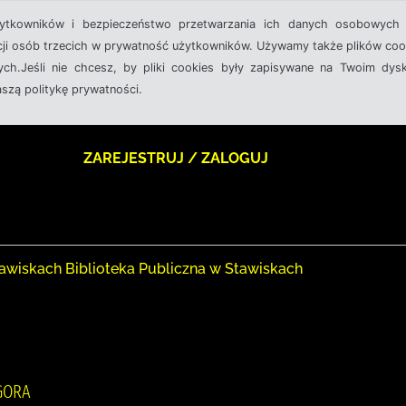
żytkowników i bezpieczeństwo przetwarzania ich danych osobowych 
cji osób trzecich w prywatność użytkowników. Używamy także plików cook
ch.Jeśli nie chcesz, by pliki cookies były zapisywane na Twoim dysk
aszą politykę prywatności.
ZAREJESTRUJ / ZALOGUJ
awiskach Biblioteka Publiczna w Stawiskach
AGORA