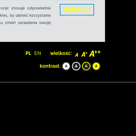
oraz stosuje odpowiednie
ZAMKNIJ
ies, by ułatwić korzystanie
u zmień ustawienia swojej
PL
EN
wielkość:
kontrast: