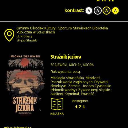
kontrast:
Gminny Ośrodek Kultury i Sportu w Stawiskach Biblioteka
Publiczna w Stawiskach
ul. Krótka 4
18-520 Stawiski
Strażnik jeziora
ZGAJEWSKI, MICHAŁ, AGORA
Rok wydania: 2024.
Mitologia słowiańska, Młodzież,
Poszukiwania zaginionych, Prywatni
detektywi, Zemsta, Jezioro Żywieckie
(zbiornik wodny), Żywiec (woj. śląskie ;
okolice), Kryminał, Powieść
dostępne:
1 z 1