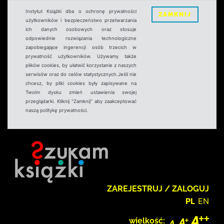
Instytut Książki dba o ochronę prywatności
ZAMKNIJ
użytkowników i bezpieczeństwo przetwarzania
ich danych osobowych oraz stosuje
odpowiednie rozwiązania technologiczne
zapobiegające ingerencji osób trzecich w
prywatność użytkowników. Używamy także
plików cookies, by ułatwić korzystanie z naszych
serwisów oraz do celów statystycznych.Jeśli nie
chcesz, by pliki cookies były zapisywane na
Twoim dysku zmień ustawienia swojej
przeglądarki. Kliknij "Zamknij" aby zaakceptować
naszą politykę prywatności.
ZAREJESTRUJ / ZALOGUJ
PL
EN
wielkość: