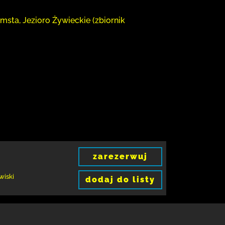
msta, Jezioro Żywieckie (zbiornik
zarezerwuj
wiski
dodaj do listy