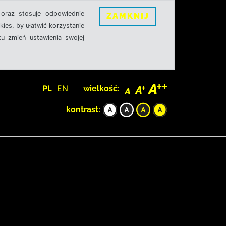
oraz stosuje odpowiednie
ZAMKNIJ
ies, by ułatwić korzystanie
u zmień ustawienia swojej
PL
EN
wielkość:
kontrast: