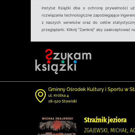
Instytut Książki dba o ochronę prywatności u
rozwiązania technologiczne zapobiegające ingeren
z naszych serwisów oraz do celów statystyczny
przeglądarki. Kliknij "Zamknij" aby zaakceptować n
Gminny Ośrodek Kultury i Sportu w St
ul. Krótka 4
18-520 Stawiski
Strażnik jeziora
ZGAJEWSKI, MICHAŁ, 