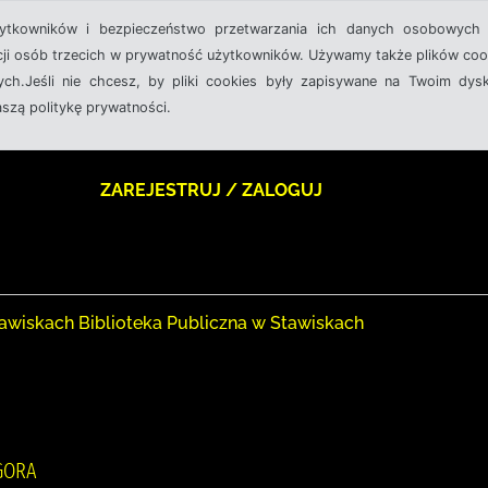
żytkowników i bezpieczeństwo przetwarzania ich danych osobowych 
cji osób trzecich w prywatność użytkowników. Używamy także plików cook
ch.Jeśli nie chcesz, by pliki cookies były zapisywane na Twoim dysk
aszą politykę prywatności.
ZAREJESTRUJ / ZALOGUJ
awiskach Biblioteka Publiczna w Stawiskach
AGORA