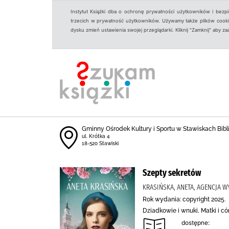
Instytut Książki dba o ochronę prywatności użytkowników i bezp
trzecich w prywatność użytkowników. Używamy także plików cookies
dysku zmień ustawienia swojej przeglądarki. Kliknij "Zamknij" aby z
Gminny Ośrodek Kultury i Sportu w Stawiskach Bibl
ul. Krótka 4
18-520 Stawiski
Szepty sekretów
KRASIŃSKA, ANETA, AGENCJA
Rok wydania: copyright 2025.
Dziadkowie i wnuki, Matki i c
dostępne: