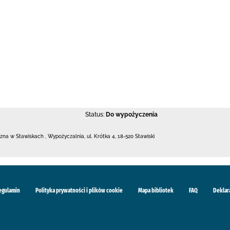
Status:
Do wypożyczenia
iczna w Stawiskach
,
Wypożyczalnia,
ul. Krótka 4
,
18-520 Stawiski
egulamin
Polityka prywatności i plików cookie
Mapa bibliotek
FAQ
Deklar