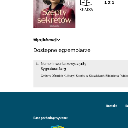
1 z 1
Więcej informacji
Dostępne egzemplarze
1.
Numer inwentarzowy:
25185
Sygnatura:
82-3
Gminny Ośrodek Kultury i Sportu w Stawiskach
Biblioteka Publ
Kontakt
R
Dane pochodzą z systemu: