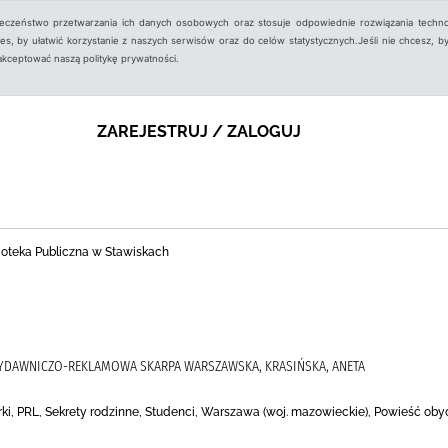
ieczeństwo przetwarzania ich danych osobowych oraz stosuje odpowiednie rozwiązania techno
, by ułatwić korzystanie z naszych serwisów oraz do celów statystycznych.Jeśli nie chcesz, by
aakceptować naszą politykę prywatności.
ZAREJESTRUJ / ZALOGUJ
ioteka Publiczna w Stawiskach
 WYDAWNICZO-REKLAMOWA SKARPA WARSZAWSKA, KRASIŃSKA, ANETA
órki, PRL, Sekrety rodzinne, Studenci, Warszawa (woj. mazowieckie), Powieść ob