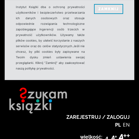
Instytut Książki dba o ochronę prywatności
ZAMKNIJ
użytkowników i bezpieczeństwo przetwarzania
ich danych osobowych oraz stosuje
odpowiednie rozwiązania technologiczne
zapobiegające ingerencji osób trzecich w
prywatność użytkowników. Używamy także
plików cookies, by ułatwić korzystanie z naszych
serwisów oraz do celów statystycznych.Jeśli nie
chcesz, by pliki cookies były zapisywane na
Twoim dysku zmień ustawienia swojej
przeglądarki. Kliknij "Zamknij" aby zaakceptować
naszą politykę prywatności.
ZAREJESTRUJ / ZALOGUJ
PL
EN
wielkość: