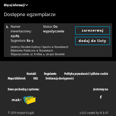
Więcej informacji
Dostępne egzemplarze
1.
Numer
Status:
Do
zarezerwuj
inwentarzowy:
wypożyczenia
25185
Sygnatura:
82-3
dodaj do listy
Gminny Ośrodek Kultury i Sportu w Stawiskach
Biblioteka Publiczna w Stawiskach
,
Wypożyczalnia,
ul. Krótka 4
,
18-520 Stawiski
Kontakt
Regulamin
Polityka prywatności i plików cookie
Mapa bibliotek
FAQ
Deklaracja dostępności
Dane pochodzą z systemu:
Jesteśmy na:
© 2019 Instytut Książki
v.1.4.0 created by IK & H7